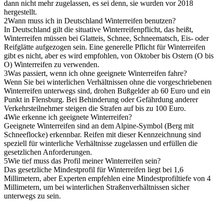
dann nicht mehr zugelassen, es sei denn, sie wurden vor 2018
hergestellt.
2
Wann muss ich in Deutschland Winterreifen benutzen?
In Deutschland gilt die situative Winterreifenpflicht, das heißt,
Winterreifen müssen bei Glatteis, Schnee, Schneematsch, Eis- oder
Reifglätte aufgezogen sein. Eine generelle Pflicht für Winterreifen
gibt es nicht, aber es wird empfohlen, von Oktober bis Ostern (O bis
O) Winterreifen zu verwenden.
3
Was passiert, wenn ich ohne geeignete Winterreifen fahre?
Wenn Sie bei winterlichen Verhältnissen ohne die vorgeschriebenen
Winterreifen unterwegs sind, drohen Bußgelder ab 60 Euro und ein
Punkt in Flensburg. Bei Behinderung oder Gefährdung anderer
Verkehrsteilnehmer steigen die Strafen auf bis zu 100 Euro.
4
Wie erkenne ich geeignete Winterreifen?
Geeignete Winterreifen sind an dem Alpine-Symbol (Berg mit
Schneeflocke) erkennbar. Reifen mit dieser Kennzeichnung sind
speziell für winterliche Verhältnisse zugelassen und erfüllen die
gesetzlichen Anforderungen.
5
Wie tief muss das Profil meiner Winterreifen sein?
Das gesetzliche Mindestprofil für Winterreifen liegt bei 1,6
Millimetern, aber Experten empfehlen eine Mindestprofiltiefe von 4
Millimetern, um bei winterlichen Straßenverhältnissen sicher
unterwegs zu sein.