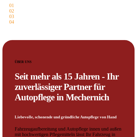
01
Reinigung
02
Versiegelung
03
Pflege
04
Schutz
ÜBER UNS
Seit mehr als 15 Jahren - Ihr
zuverlässiger Partner für
Autopflege in Mechernich
Liebevolle, schonende und gründliche Autopflege von Hand
Fahrzeugaufbereitung und Autopflege innen und außen
mit hochwertigen Pflegemitteln lässt Ihr Fahrzeug in