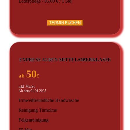
Lederpflege - 85,00 € / 1 Std.
TERMIN BUCHEN
EXPRESS AUßEN MITTEL/OBERKLASSE
50
ab
€
inkl. MwSt.
Ab dem 01.01.2025
Umweltfreundliche Handwäsche
Reinigung Türholme
Felgenreinigung
50 Min.