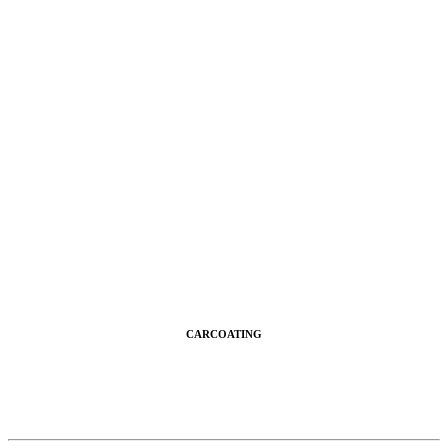
CARCOATING
Autopflege mit Sorgfalt bis ins kleinste
Detail