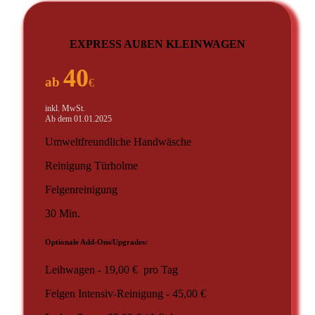
EXPRESS AUßEN KLEINWAGEN
40
ab
€
inkl. MwSt.
Ab dem 01.01.2025
Umweltfreundliche Handwäsche
Reinigung Türholme
Felgenreinigung
30 Min.
Optionale Add-Ons/Upgrades:
Leihwagen - 19,00 € pro Tag
Felgen Intensiv-Reinigung - 45,00 €