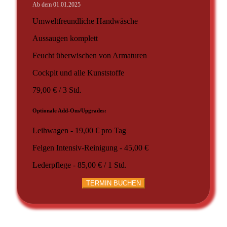
Ab dem 01.01.2025
Umweltfreundliche Handwäsche
Aussaugen komplett
Feucht überwischen von Armaturen
Cockpit und alle Kunststoffe
79,00 € / 3 Std.
Optionale Add-Ons/Upgrades:
Leihwagen - 19,00 € pro Tag
Felgen Intensiv-Reinigung - 45,00 €
Lederpflege - 85,00 € / 1 Std.
TERMIN BUCHEN