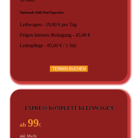
Optionale Add-Ons/Upgrades:
Leihwagen - 19,00 € pro Tag
Felgen Intensiv-Reinigung - 45,00 €
Lederpflege - 85,00 € / 1 Std.
TERMIN BUCHEN
EXPRESS KOMPLETT KLEINWAGEN
99
ab
€
inkl. MwSt.